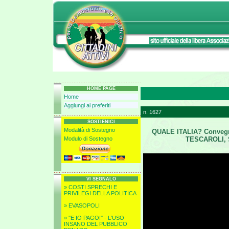
HOME PAGE
Home
Aggiungi ai preferiti
n. 1627
SOSTIENICI
Modalità di Sostegno
QUALE ITALIA? Convegn
Modulo di Sostegno
TESCAROLI, S
VI SEGNALO
» COSTI SPRECHI E
PRIVILEGI DELLA POLITICA
» EVASOPOLI
» ''E IO PAGO!'' - L'USO
INSANO DEL PUBBLICO