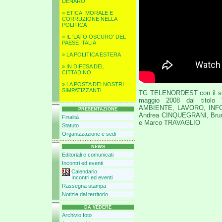
DENARO
» ETICA, MORALE E
CORRUZIONE NELLA
POLITICA
» IL 'LATO OSCURO' DEL
PAESE ITALIA
» LA POLITICA ESTERA
» IN DIFESA DEL
CITTADINO
» LA POSTA DEI NOSTRI
SIMPATIZZANTI
TG TELENORDEST con il ser
maggio 2008 dal titolo
AMBIENTE, LAVORO, INFORM
PRESENTAZIONE
Andrea CINQUEGRANI, Bru
Finalità
e Marco TRAVAGLIO
Statuto
Organizzazione e sedi
NEWS
Editoriali e comunicati
Incontri ed eventi
Calendario
Incontri ed eventi
Rassegna stampa
Notizie dal territorio
DA VEDERE
Archivio foto