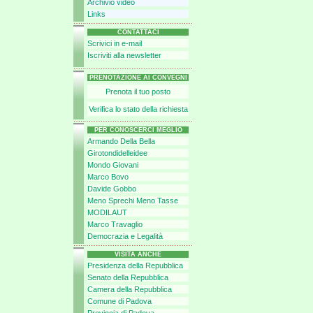
Archivio video
Links
CONTATTACI
Scrivici in e-mail
Iscriviti alla newsletter
PRENOTAZIONE AI CONVEGNI
Prenota il tuo posto
Verifica lo stato della richiesta
PER CONOSCERCI MEGLIO
Armando Della Bella
Girotondidelleidee
Mondo Giovani
Marco Bovo
Davide Gobbo
Meno Sprechi Meno Tasse
MODILAUT
Marco Travaglio
Democrazia e Legalità
VISITA ANCHE
Presidenza della Repubblica
Senato della Repubblica
Camera della Repubblica
Comune di Padova