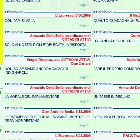
NE SONO CAMBIATI 37
«COMANDATI»
leggi
07/06/2009
26/05/2009
L'Espresso, 3.06.2009
Il Mat
CON PAPI SI VOLA
QUANTO GUADAGNA UN E
leggi
10/05/2009
30/04/2009
Armando Della Bella, coordinatore di
Corri
CITTADINI ATTIVI
ITALIANI DA RECORD NELL
SOLO AI NOSTRI FIGLI E’ DELEGATA LA RISPOSTA…
leggi
30/04/2009
29/03/2009
Sergio Resente, ass. CITTADINI ATTIVI,
Maria A
Due Carrare
NON SO SE SIAMO ANCORA CAPACI DI
FARE IL PROPRIO COMODO..
INDIGNARCI...
leggi
29/03/2009
29/03/2009
Armando Della Bella, coordinatore di
Armando Dell
CITTADINI ATTIVI
LA MORALE DEL PARLAMENTARE
UN PAESE IN DECLINO...
leggi
16/02/2009
10/02/2009
Gian Antonio Stella, 5.12.2008
LE PROMESSE ELETTORALI PASSANO, MENTRE LE
SE 35 MILA EURO AL MESE
PROVINCE RESTANO
leggi
10/02/2009
31/12/2008
L'Espresso, 5.02.2009
RAI 2, Tr