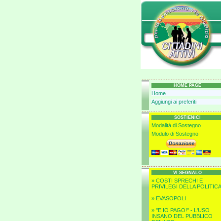
HOME PAGE
Home
Aggiungi ai preferiti
SOSTIENICI
Modalità di Sostegno
Modulo di Sostegno
VI SEGNALO
» COSTI SPRECHI E
PRIVILEGI DELLA POLITIC
» EVASOPOLI
» ''E IO PAGO!'' - L'USO
INSANO DEL PUBBLICO