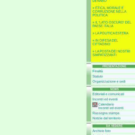
DENARO
» ETICA, MORALE E
CORRUZIONE NELLA
POLITICA
» IL 'LATO OSCURO' DEL
PAESE ITALIA
» LA POLITICA ESTERA
» IN DIFESA DEL
CITTADINO
» LA POSTA DEI NOSTRI
SIMPATIZZANTI
PRESENTAZIONE
Finalità
Statuto
Organizzazione e sedi
NEWS
Editoriali e comunicati
Incontri ed eventi
Calendario
Incontri ed eventi
Rassegna stampa
Notizie dal territorio
DA VEDERE
Archivio foto