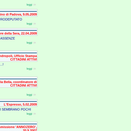
leggi
tino di Padova, 9.05.2009
URODEPUTATO
leggi
ere della Sera, 22.04.2009
E ASSENZE
leggi
ndropoli, Ufficio Stampa
CITTADINI ATTIVI
.!
leggi
a Bella, coordinatore di
CITTADINI ATTIVI
leggi
L'Espresso, 5.02.2009
 VI SEMBRANO POCHI
leggi
asmissione 'ANNOZERO',
20.9.2007