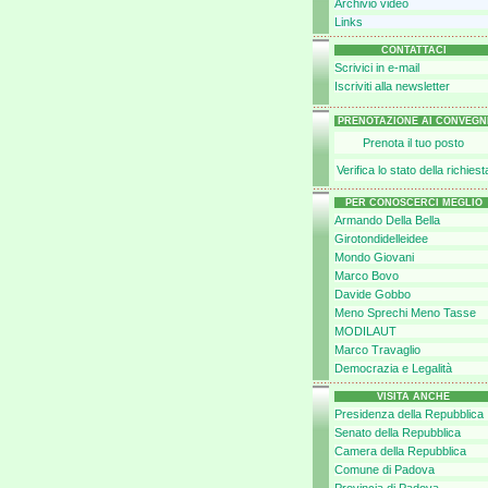
Archivio video
Links
CONTATTACI
Scrivici in e-mail
Iscriviti alla newsletter
PRENOTAZIONE AI CONVEGN
Prenota il tuo posto
Verifica lo stato della richiest
PER CONOSCERCI MEGLIO
Armando Della Bella
Girotondidelleidee
Mondo Giovani
Marco Bovo
Davide Gobbo
Meno Sprechi Meno Tasse
MODILAUT
Marco Travaglio
Democrazia e Legalità
VISITA ANCHE
Presidenza della Repubblica
Senato della Repubblica
Camera della Repubblica
Comune di Padova