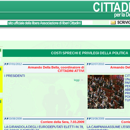
COSTI SPRECHI E PRIVILEGI DELLA POLITICA
07/01/2012
02/07/2010
Armando Della Bella, coordinatore di
Armando Dell
CITTADINI ATTIVI
I PRESIDENTI
CIT
UN
leggi
PA
PE
ABB
PR
PO
TU!
A
03/08/2009
03/08/2009
Corriere della Sera, 7.03.2009
Corri
LA GIRANDOLA DEGLI EURODEPUTATI ELETTI IN 78,
LA CAMPANIA ASSUME L’ESE