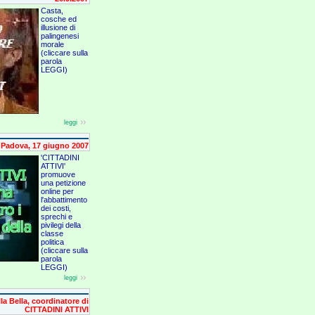
Casta,
cosche ed
illusione di
palingenesi
morale
(cliccare sulla
parola
LEGGI)
leggi
Padova, 17 giugno 2007
'CITTADINI
ATTIVI'
promuove
una petizione
online per
l'abbattimento
dei costi,
sprechi e
pivilegi della
classe
politica
(cliccare sulla
parola
LEGGI)
leggi
a Bella, coordinatore di
CITTADINI ATTIVI