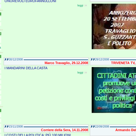
ONOREVOLI EUROFANNULLONI
leggi
I
a
30/12/2008
29/12/2008
Marco Travaglio, 29.12.2008
TRIVENETA TV, 
I MANDARINI DELLA CASTA
leggi
15/11/2008
22/09/2008
Corriere della Sera, 14.11.2008
Armando Dell
I COSTI DELLA POLITICA: PIÙ 100 MILIONI