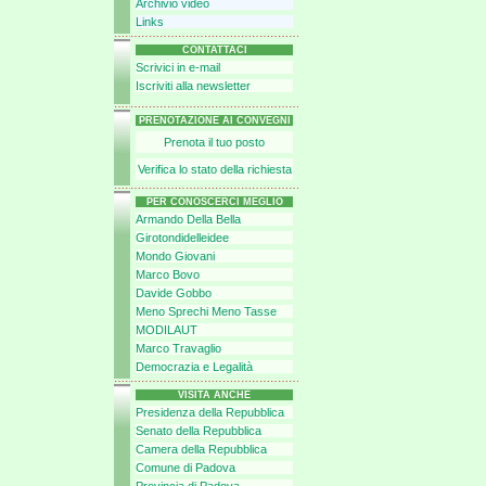
Archivio video
Links
CONTATTACI
Scrivici in e-mail
Iscriviti alla newsletter
PRENOTAZIONE AI CONVEGNI
Prenota il tuo posto
Verifica lo stato della richiesta
PER CONOSCERCI MEGLIO
Armando Della Bella
Girotondidelleidee
Mondo Giovani
Marco Bovo
Davide Gobbo
Meno Sprechi Meno Tasse
MODILAUT
Marco Travaglio
Democrazia e Legalità
VISITA ANCHE
Presidenza della Repubblica
Senato della Repubblica
Camera della Repubblica
Comune di Padova