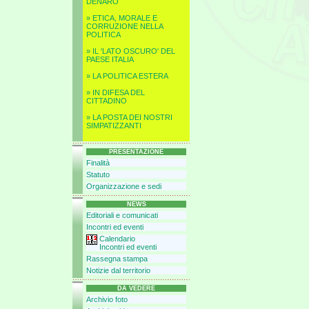
DENARO
» ETICA, MORALE E
CORRUZIONE NELLA
POLITICA
» IL 'LATO OSCURO' DEL
PAESE ITALIA
» LA POLITICA ESTERA
» IN DIFESA DEL
CITTADINO
» LA POSTA DEI NOSTRI
SIMPATIZZANTI
PRESENTAZIONE
Finalità
Statuto
Organizzazione e sedi
NEWS
Editoriali e comunicati
Incontri ed eventi
Calendario
Incontri ed eventi
Rassegna stampa
Notizie dal territorio
DA VEDERE
Archivio foto