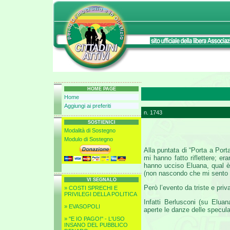
HOME PAGE
Home
Aggiungi ai preferiti
n. 1743
SOSTIENICI
Modalità di Sostegno
Modulo di Sostegno
Alla puntata di “Porta a Port
mi hanno fatto riflettere; er
hanno ucciso Eluana, qual è 
(non nascondo che mi sento 
VI SEGNALO
Però l’evento da triste e priv
» COSTI SPRECHI E
PRIVILEGI DELLA POLITICA
Infatti Berlusconi (su Elua
» EVASOPOLI
aperte le danze delle specula
» ''E IO PAGO!'' - L'USO
INSANO DEL PUBBLICO