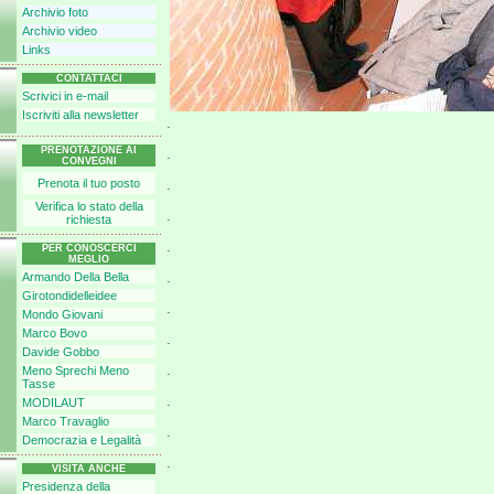
Archivio foto
Archivio video
Links
CONTATTACI
Scrivici in e-mail
Iscriviti alla newsletter
.
PRENOTAZIONE AI
.
CONVEGNI
Prenota il tuo posto
.
Verifica lo stato della
.
richiesta
.
PER CONOSCERCI
MEGLIO
.
Armando Della Bella
Girotondidelleidee
.
Mondo Giovani
Marco Bovo
.
Davide Gobbo
.
Meno Sprechi Meno
Tasse
.
MODILAUT
Marco Travaglio
.
Democrazia e Legalità
.
VISITA ANCHE
Presidenza della
.