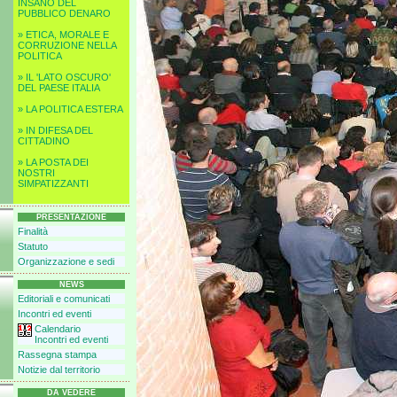
INSANO DEL
PUBBLICO DENARO
» ETICA, MORALE E
CORRUZIONE NELLA
POLITICA
» IL 'LATO OSCURO'
DEL PAESE ITALIA
» LA POLITICA ESTERA
» IN DIFESA DEL
CITTADINO
» LA POSTA DEI
NOSTRI
SIMPATIZZANTI
PRESENTAZIONE
Finalità
Statuto
Organizzazione e sedi
NEWS
Editoriali e comunicati
Incontri ed eventi
Calendario
Incontri ed eventi
Rassegna stampa
Notizie dal territorio
DA VEDERE