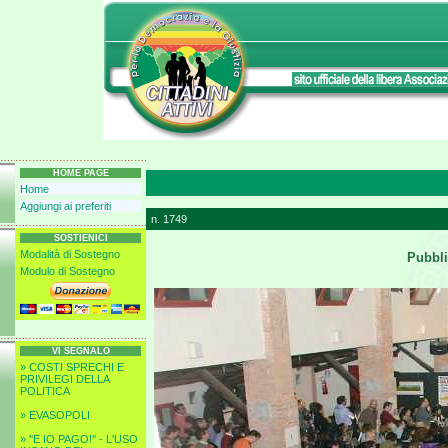
HOME PAGE
Home
Aggiungi ai preferiti
n. 1749
SOSTIENICI
Modalità di Sostegno
Pubbli
Modulo di Sostegno
VI SEGNALO
» COSTI SPRECHI E
PRIVILEGI DELLA
POLITICA
» EVASOPOLI
» ''E IO PAGO!'' - L'USO