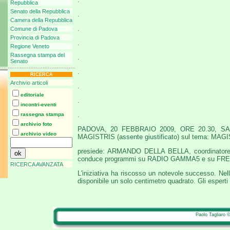
Repubblica
Senato della Repubblica
.
Camera della Repubblica
.
Comune di Padova
Provincia di Padova
.
Regione Veneto
Rassegna stampa del
.
Senato
.
RICERCA
Archivio articoli
.
editoriale
.
incontri-eventi
.
rassegna stampa
archivio foto
PADOVA, 20 FEBBRAIO 2009, ORE 20.30, 
archivio video
MAGISTRIS (assente giustificato) sul tema:
presiede: ARMANDO DELLA BELLA, coordinatore di 
conduce programmi su RADIO GAMMA5 e su FREE 
RICERCA AVANZATA
L'iniziativa ha riscosso un notevole successo. Nell
disponibile un solo centimetro quadrato. Gli esperti 
Paolo Tagliaro