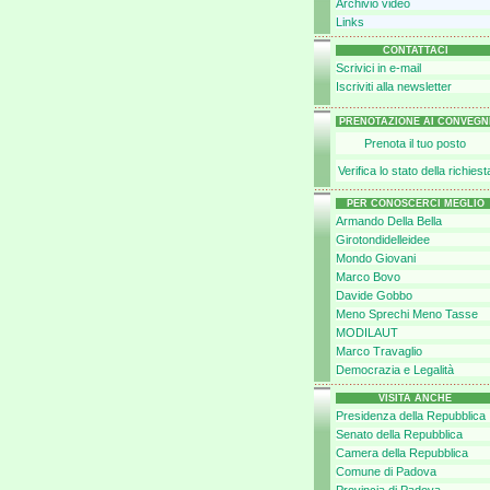
Archivio video
Links
CONTATTACI
Scrivici in e-mail
Iscriviti alla newsletter
PRENOTAZIONE AI CONVEGN
Prenota il tuo posto
Verifica lo stato della richiest
PER CONOSCERCI MEGLIO
Armando Della Bella
Girotondidelleidee
Mondo Giovani
Marco Bovo
Davide Gobbo
Meno Sprechi Meno Tasse
MODILAUT
Marco Travaglio
Democrazia e Legalità
VISITA ANCHE
Presidenza della Repubblica
Senato della Repubblica
Camera della Repubblica
Comune di Padova