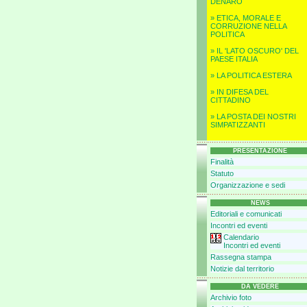
DENARO
» ETICA, MORALE E
CORRUZIONE NELLA
POLITICA
» IL 'LATO OSCURO' DEL
PAESE ITALIA
» LA POLITICA ESTERA
» IN DIFESA DEL
CITTADINO
» LA POSTA DEI NOSTRI
SIMPATIZZANTI
PRESENTAZIONE
Finalità
Statuto
Organizzazione e sedi
NEWS
Editoriali e comunicati
Incontri ed eventi
Calendario
Incontri ed eventi
Rassegna stampa
Notizie dal territorio
DA VEDERE
Archivio foto