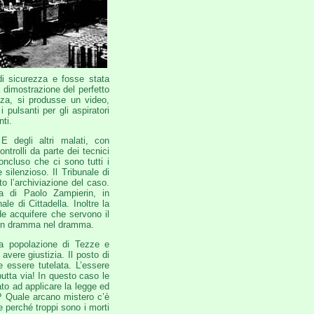
di sicurezza e fosse stata
a dimostrazione del perfetto
zza, si produsse un video,
i pulsanti per gli aspiratori
ti.
E degli altri malati, con
ntrolli da parte dei tecnici
oncluso che ci sono tutti i
 silenzioso. Il Tribunale di
o l’archiviazione del caso.
a di Paolo Zampierin, in
e di Cittadella. Inoltre la
de acquifere che servono il
? Un dramma nel dramma.
lla popolazione di Tezze e
avere giustizia. Il posto di
e essere tutelata. L’essere
tta via! In questo caso le
to ad applicare la legge ed
e? Quale arcano mistero c’è
 perché troppi sono i morti