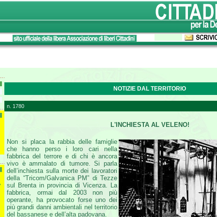
NOTIZIE DAL TERRITORIO
n. 1780
L'INCHIESTA AL VELENO!
Non si placa la rabbia delle famiglie
che hanno perso i loro cari nella
fabbrica del terrore e di chi è ancora
vivo è ammalato di tumore. Si parla
dell’inchiesta sulla morte dei lavoratori
della “Tricom/Galvanica PM” di Tezze
A
sul Brenta in provincia di Vicenza. La
fabbrica, ormai dal 2003 non più
operante, ha provocato forse uno dei
più grandi danni ambientali nel territorio
del bassanese e dell’alta padovana.