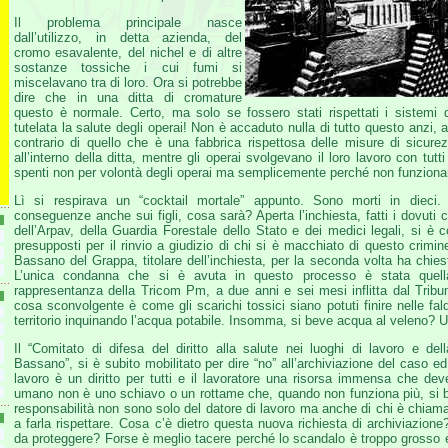
Il problema principale nasce
dall’utilizzo, in detta azienda, del
cromo esavalente, del nichel e di altre
sostanze tossiche i cui fumi si
miscelavano tra di loro. Ora si potrebbe
dire che in una ditta di cromature
questo è normale. Certo, ma solo se fossero stati rispettati i sistemi 
tutelata la salute degli operai! Non è accaduto nulla di tutto questo anzi, 
contrario di quello che è una fabbrica rispettosa delle misure di sicure
all’interno della ditta, mentre gli operai svolgevano il loro lavoro con tutti 
spenti non per volontà degli operai ma semplicemente perché non funzionan
Lì si respirava un “cocktail mortale” appunto. Sono morti in dieci. 
conseguenze anche sui figli, cosa sarà? Aperta l’inchiesta, fatti i dovuti co
dell’Arpav, della Guardia Forestale dello Stato e dei medici legali, si è c
presupposti per il rinvio a giudizio di chi si è macchiato di questo crimine
Bassano del Grappa, titolare dell’inchiesta, per la seconda volta ha chiest
L’unica condanna che si è avuta in questo processo è stata quell
rappresentanza della Tricom Pm, a due anni e sei mesi inflitta dal Tribunal
cosa sconvolgente è come gli scarichi tossici siano potuti finire nelle fal
territorio inquinando l’acqua potabile. Insomma, si beve acqua al veleno
Il “Comitato di difesa del diritto alla salute nei luoghi di lavoro e de
Bassano”, si è subito mobilitato per dire “no” all’archiviazione del caso ed 
lavoro è un diritto per tutti e il lavoratore una risorsa immensa che dev
umano non è uno schiavo o un rottame che, quando non funziona più, si bu
responsabilità non sono solo del datore di lavoro ma anche di chi è chiama
a farla rispettare. Cosa c’è dietro questa nuova richiesta di archiviazion
da proteggere? Forse è meglio tacere perché lo scandalo è troppo grosso e