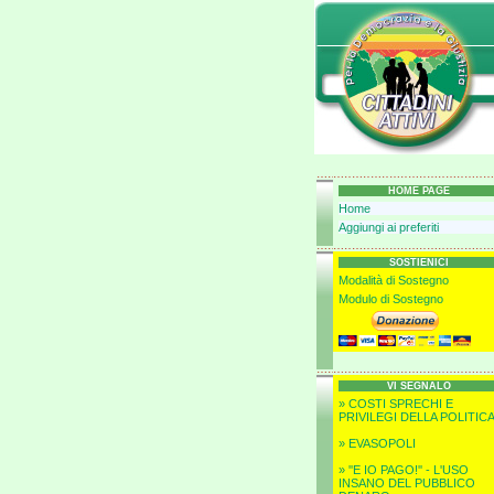
HOME PAGE
Home
Aggiungi ai preferiti
SOSTIENICI
Modalità di Sostegno
Modulo di Sostegno
VI SEGNALO
» COSTI SPRECHI E
PRIVILEGI DELLA POLITIC
» EVASOPOLI
» ''E IO PAGO!'' - L'USO
INSANO DEL PUBBLICO