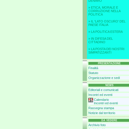
DENARO
» ETICA, MORALE E
CORRUZIONE NELLA
POLITICA
» IL 'LATO OSCURO' DEL
PAESE ITALIA
» LA POLITICA ESTERA
» IN DIFESA DEL
CITTADINO
» LA POSTA DEI NOSTRI
SIMPATIZZANTI
PRESENTAZIONE
Finalità
Statuto
Organizzazione e sedi
NEWS
Editoriali e comunicati
Incontri ed eventi
Calendario
Incontri ed eventi
Rassegna stampa
Notizie dal territorio
DA VEDERE
Archivio foto