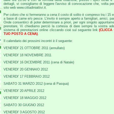
dettagli, vi consigliamo di leggere l'avviso di convocazione che, volta per
sito web www.cittadiniattivi.it.
Per coloro che si fermeranno a cena il costo di solito è compreso tra i 15 
a base di carne e/o pesce. L'invito è sempre aperto a famigliari, amici, pa
Onde consentirci di poter determinare a priori, per ogni singolo appuntame
prenotare, Vi chiediamo perciò la cortesia di dare sempre la vostra ades
I
sistema di prenotazioni online cliccando cioè sul seguente link
(CLICCA
TUO POSTO A CENA)
.
a
Il calendario dei prossimi incontri è il seguente:
VENERDI' 21 OTTOBRE 2011 (annullato)
VENERDI' 18 NOVEMBRE 2011
VENERDI' 16 DICEMBRE 2011 (cena di Natale)
VENERDI' 20 GENNAIO 2012
VENERDI' 17 FEBBRAIO 2012
SABATO 31 MARZO 2012 (cena di Pasqua)
VENERDI' 20 APRILE 2012
VENERDI' 18 MAGGIO 2012
SABATO 30 GIUGNO 2012
VENERDI' 3 AGOSTO 2012