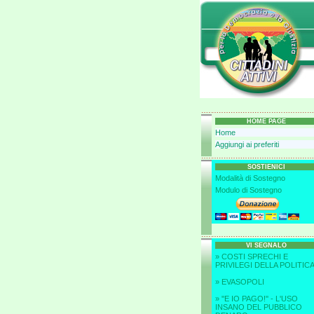
HOME PAGE
Home
Aggiungi ai preferiti
SOSTIENICI
Modalità di Sostegno
Modulo di Sostegno
VI SEGNALO
» COSTI SPRECHI E
PRIVILEGI DELLA POLITIC
» EVASOPOLI
» ''E IO PAGO!'' - L'USO
INSANO DEL PUBBLICO