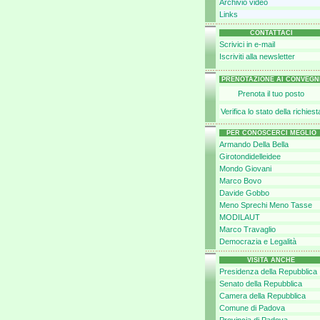
Archivio video
Links
CONTATTACI
Scrivici in e-mail
Iscriviti alla newsletter
PRENOTAZIONE AI CONVEGN
Prenota il tuo posto
Verifica lo stato della richiest
PER CONOSCERCI MEGLIO
Armando Della Bella
Girotondidelleidee
Mondo Giovani
Marco Bovo
Davide Gobbo
Meno Sprechi Meno Tasse
MODILAUT
Marco Travaglio
Democrazia e Legalità
VISITA ANCHE
Presidenza della Repubblica
Senato della Repubblica
Camera della Repubblica
Comune di Padova