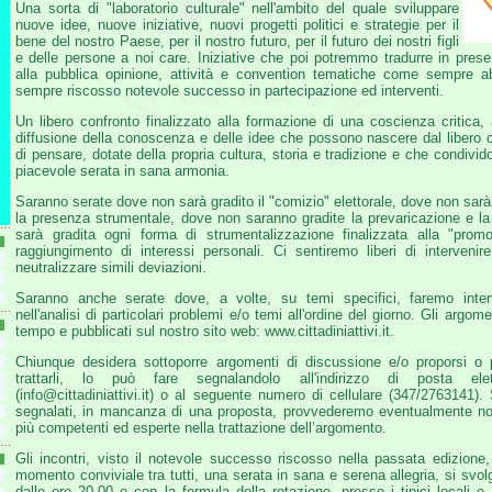
Una sorta di "laboratorio culturale" nell'ambito del quale sviluppare
nuove idee, nuove iniziative, nuovi progetti politici e strategie per il
bene del nostro Paese, per il nostro futuro, per il futuro dei nostri figli
e delle persone a noi care. Iniziative che poi potremmo tradurre in prese
alla pubblica opinione, attività e convention tematiche come sempre 
sempre riscosso notevole successo in partecipazione ed interventi.
Un libero confronto finalizzato alla formazione di una coscienza critica, a
diffusione della conoscenza e delle idee che possono nascere dal libero c
di pensare, dotate della propria cultura, storia e tradizione e che condivi
piacevole serata in sana armonia.
Saranno serate dove non sarà gradito il "comizio" elettorale, dove non sarà g
la presenza strumentale, dove non saranno gradite la prevaricazione e la
sarà gradita ogni forma di strumentalizzazione finalizzata alla "prom
raggiungimento di interessi personali. Ci sentiremo liberi di intervenire
neutralizzare simili deviazioni.
Saranno anche serate dove, a volte, su temi specifici, faremo interv
nell'analisi di particolari problemi e/o temi all'ordine del giorno. Gli argo
tempo e pubblicati sul nostro sito web: www.cittadiniattivi.it.
Chiunque desidera sottoporre argomenti di discussione e/o proporsi o 
trattarli, lo può fare segnalandolo all'indirizzo di posta elett
(info@cittadiniattivi.it) o al seguente numero di cellulare (347/2763141).
segnalati, in mancanza di una proposta, provvederemo eventualmente noi 
più competenti ed esperte nella trattazione dell’argomento.
Gli incontri, visto il notevole successo riscosso nella passata edizion
momento conviviale tra tutti, una serata in sana e serena allegria, si svol
dalle ore 20.00 e con la formula della rotazione, presso i tipici locali e 