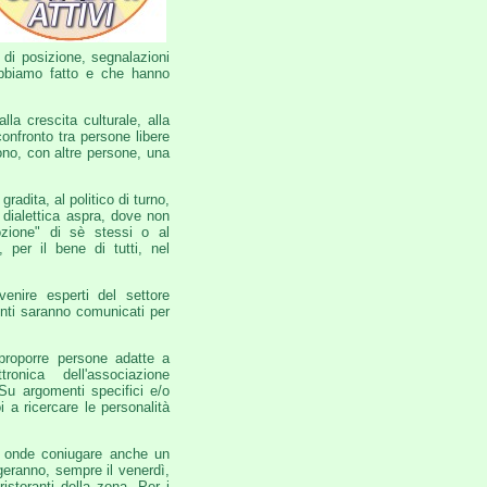
 di posizione, segnalazioni
abbiamo fatto e che hanno
lla crescita culturale, alla
onfronto tra persone libere
dono, con altre persone, una
radita, al politico di turno,
 dialettica aspra, dove non
ozione" di sè stessi o al
, per il bene di tutti, nel
enire esperti del settore
menti saranno comunicati per
proporre persone adatte a
ronica dell'associazione
 Su argomenti specifici e/o
a ricercare le personalità
e, onde coniugare anche un
geranno, sempre il venerdì,
ristoranti della zona. Per i